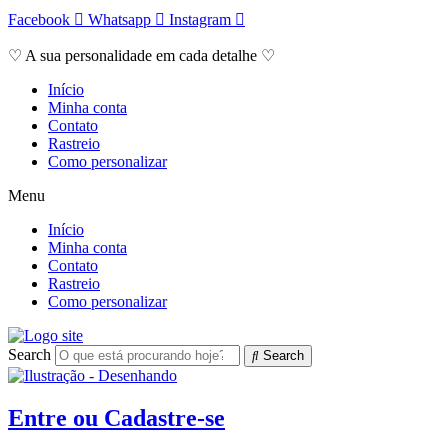
Ir
Facebook
Whatsapp
Instagram
para
o
♡ A sua personalidade em cada detalhe ♡
conteúdo
Início
Minha conta
Contato
Rastreio
Como personalizar
Menu
Início
Minha conta
Contato
Rastreio
Como personalizar
Search
Search
Entre ou Cadastre-se