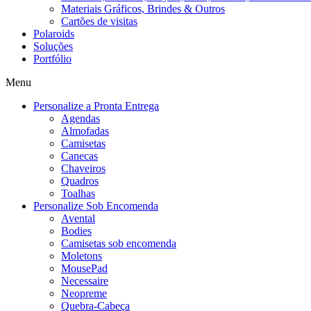
Materiais Gráficos, Brindes & Outros
Cartões de visitas
Polaroids
Soluções
Portfólio
Menu
Personalize a Pronta Entrega
Agendas
Almofadas
Camisetas
Canecas
Chaveiros
Quadros
Toalhas
Personalize Sob Encomenda
Avental
Bodies
Camisetas sob encomenda
Moletons
MousePad
Necessaire
Neopreme
Quebra-Cabeça