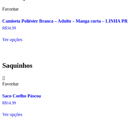
Favoritar
Camiseta Poliéster Branca – Adulto – Manga curta – LINHA
R$
34,99
Este
Ver opções
produto
tem
várias
variantes.
As
Saquinhos
opções
podem
ser
escolhidas
Favoritar
na
página
Saco Coelho Páscoa
do
produto
R$
14,99
Este
Ver opções
produto
tem
várias