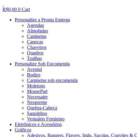
R$
0,00
0
Cart
Personalize a Pronta Entrega
Agendas
Almofadas
Camisetas
Canecas
Chaveiros
Quadros
Toalhas
Personalize Sob Encomenda
Avental
Bodies
Camisetas sob encomenda
Moletons
MousePad
Necessaire
Neopreme
Quebra-Cabeça
Saquinhos
Vestuário Feminino
Eletrônicos e Acessórios
Gráficos
Adesivos, Banners, Flayers, Imãs, Sacolas, Convites & 