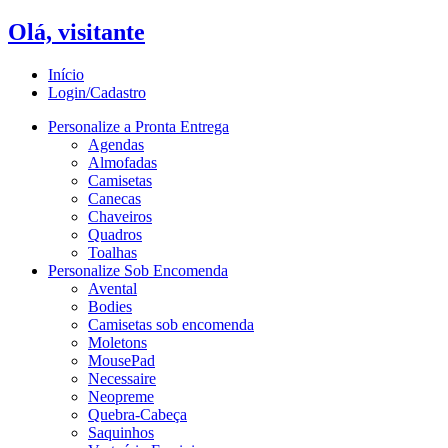
Olá, visitante
Início
Login/Cadastro
Personalize a Pronta Entrega
Agendas
Almofadas
Camisetas
Canecas
Chaveiros
Quadros
Toalhas
Personalize Sob Encomenda
Avental
Bodies
Camisetas sob encomenda
Moletons
MousePad
Necessaire
Neopreme
Quebra-Cabeça
Saquinhos