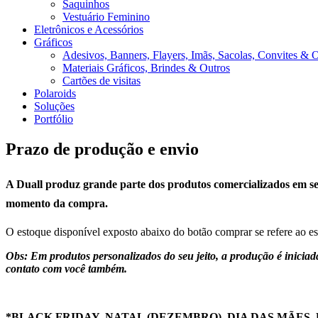
Saquinhos
Vestuário Feminino
Eletrônicos e Acessórios
Gráficos
Adesivos, Banners, Flayers, Imãs, Sacolas, Convites & 
Materiais Gráficos, Brindes & Outros
Cartões de visitas
Polaroids
Soluções
Portfólio
Prazo de produção e envio
A Duall produz grande parte dos produtos comercializados em seu 
momento da compra.
O estoque disponível exposto abaixo do botão comprar se refere ao e
Obs: Em produtos personalizados do seu jeito, a produção é iniciad
contato com você também.
*BLACK FRIDAY, NATAL (DEZEMBRO), DIA DAS MÃES, 