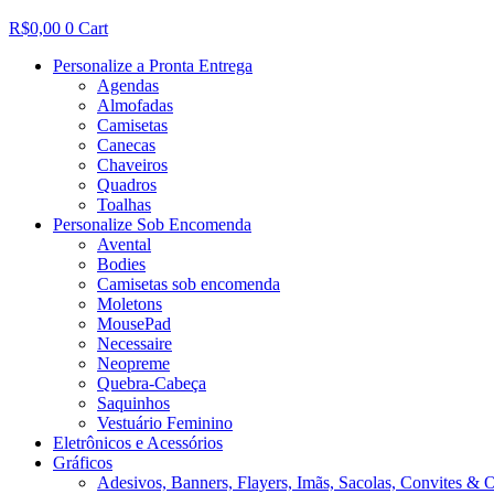
R$
0,00
0
Cart
Personalize a Pronta Entrega
Agendas
Almofadas
Camisetas
Canecas
Chaveiros
Quadros
Toalhas
Personalize Sob Encomenda
Avental
Bodies
Camisetas sob encomenda
Moletons
MousePad
Necessaire
Neopreme
Quebra-Cabeça
Saquinhos
Vestuário Feminino
Eletrônicos e Acessórios
Gráficos
Adesivos, Banners, Flayers, Imãs, Sacolas, Convites & 