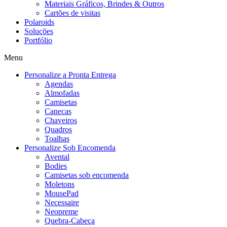
Materiais Gráficos, Brindes & Outros
Cartões de visitas
Polaroids
Soluções
Portfólio
Menu
Personalize a Pronta Entrega
Agendas
Almofadas
Camisetas
Canecas
Chaveiros
Quadros
Toalhas
Personalize Sob Encomenda
Avental
Bodies
Camisetas sob encomenda
Moletons
MousePad
Necessaire
Neopreme
Quebra-Cabeça