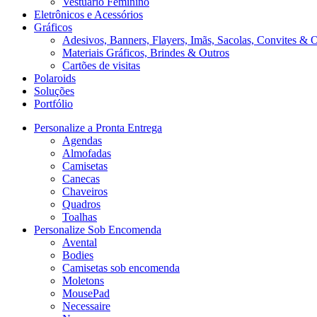
Vestuário Feminino
Eletrônicos e Acessórios
Gráficos
Adesivos, Banners, Flayers, Imãs, Sacolas, Convites & 
Materiais Gráficos, Brindes & Outros
Cartões de visitas
Polaroids
Soluções
Portfólio
Personalize a Pronta Entrega
Agendas
Almofadas
Camisetas
Canecas
Chaveiros
Quadros
Toalhas
Personalize Sob Encomenda
Avental
Bodies
Camisetas sob encomenda
Moletons
MousePad
Necessaire